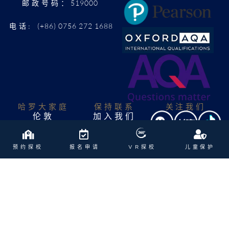
519000
邮政号码：
(+86) 0756 272 1688
电话:
哈罗大家庭​
保持联系
关注我们
伦敦
加入我们
AISL哈罗学校
联系我们
联系招生办
AISL集团
预约探校
报名申请
VR探校
儿童保护
安比
更多信息
曼谷
儿童保护
北京
条款与条件
重庆
关系声明
海口
香港
南宁