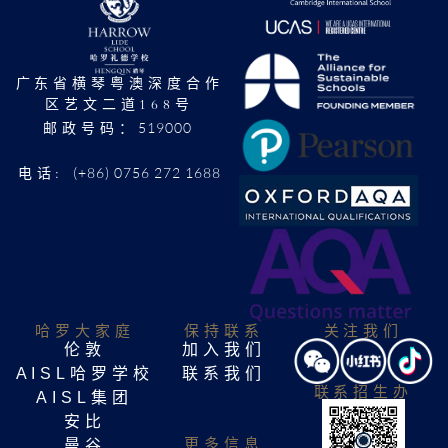
广东省横琴粤澳深度合作
区艺文二道168号
519000
邮政号码：
(+86) 0756 272 1688
电话:
哈罗大家庭​
保持联系
关注我们
伦敦
加入我们
AISL哈罗学校
联系我们
联系招生办
AISL集团
安比
更多信息
曼谷